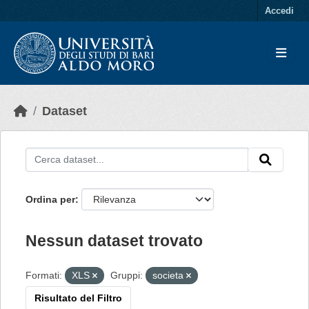
Skip to main content
Accedi
Dataset
Ordina per
Nessun dataset trovato
Formati:
XLS
Gruppi:
societa
Risultato del Filtro