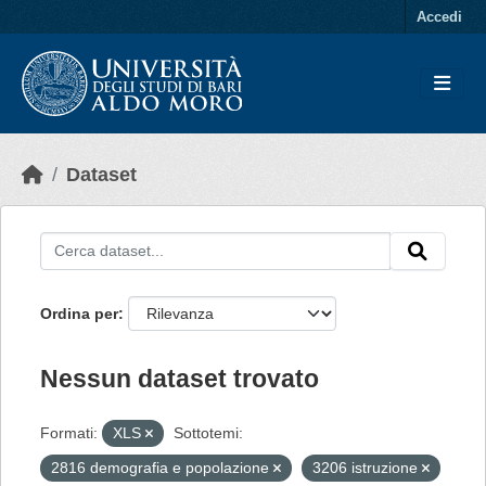
Skip to main content
Accedi
Dataset
Ordina per
Nessun dataset trovato
Formati:
XLS
Sottotemi:
2816 demografia e popolazione
3206 istruzione