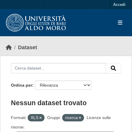
Skip to main content
Accedi
Dataset
Ordina per
Nessun dataset trovato
Formati:
XLS
Gruppi:
ricerca
Licenze sulle
risorse: