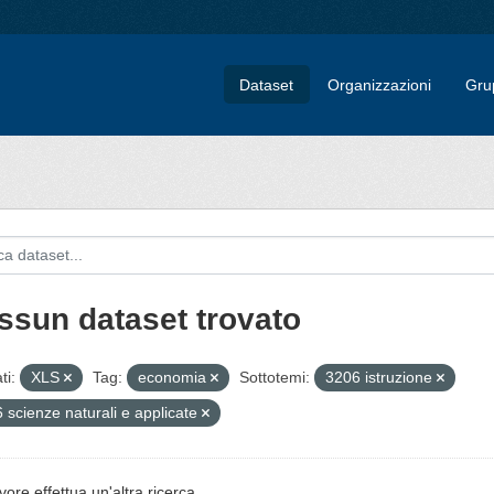
Dataset
Organizzazioni
Gru
ssun dataset trovato
ti:
XLS
Tag:
economia
Sottotemi:
3206 istruzione
 scienze naturali e applicate
vore effettua un'altra ricerca.