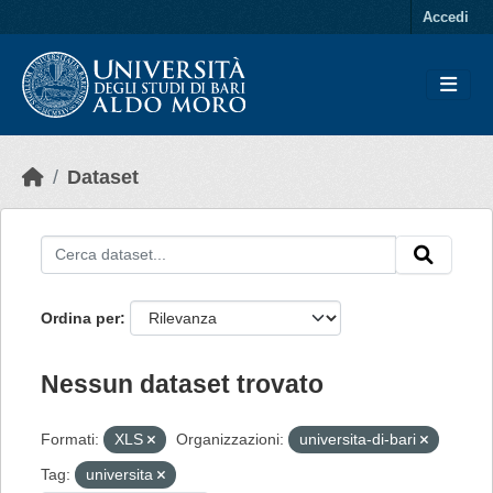
Skip to main content
Accedi
Dataset
Ordina per
Nessun dataset trovato
Formati:
XLS
Organizzazioni:
universita-di-bari
Tag:
universita