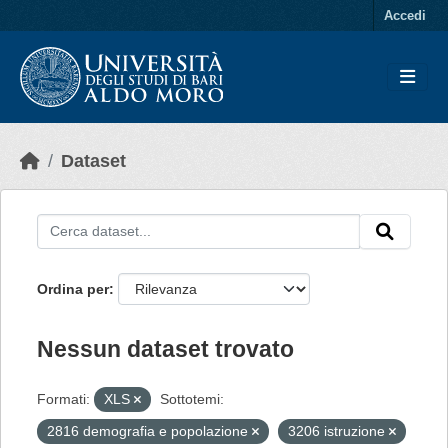
Skip to main content
Accedi
Dataset
Ordina per
Nessun dataset trovato
Formati:
XLS
Sottotemi:
2816 demografia e popolazione
3206 istruzione