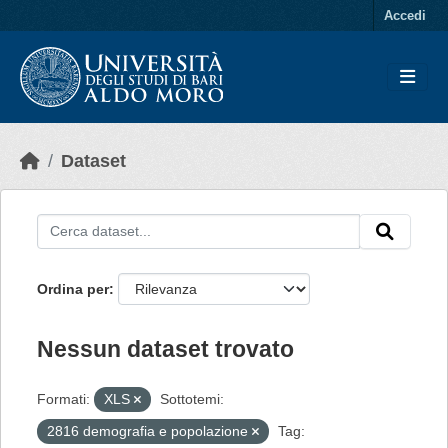
Skip to main content
Accedi
Dataset
Ordina per
Nessun dataset trovato
Formati:
XLS
Sottotemi:
2816 demografia e popolazione
Tag: