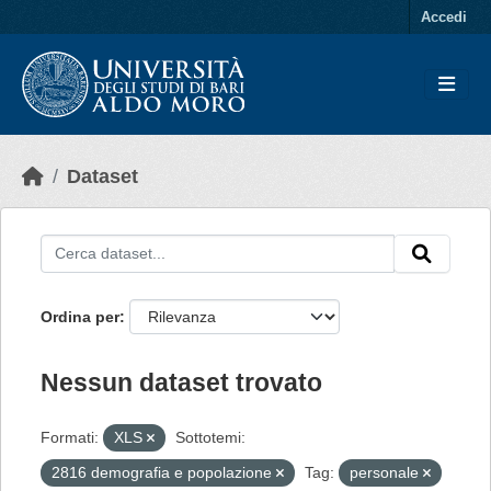
Skip to main content
Accedi
Dataset
Ordina per
Nessun dataset trovato
Formati:
XLS
Sottotemi:
2816 demografia e popolazione
Tag:
personale