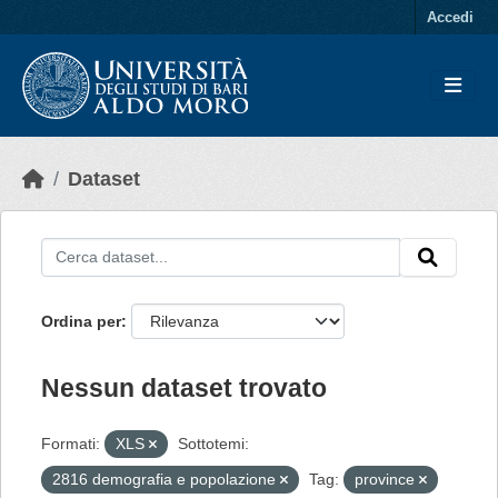
Skip to main content
Accedi
Dataset
Ordina per
Nessun dataset trovato
Formati:
XLS
Sottotemi:
2816 demografia e popolazione
Tag:
province