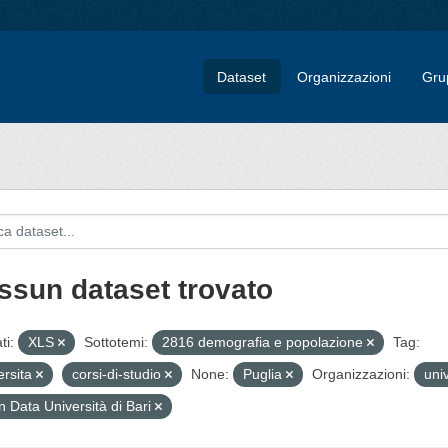
Dataset
Organizzazioni
Gru
ssun dataset trovato
ti:
XLS
Sottotemi:
2816 demografia e popolazione
Tag:
ersita
corsi-di-studio
None:
Puglia
Organizzazioni:
univ
 Data Università di Bari