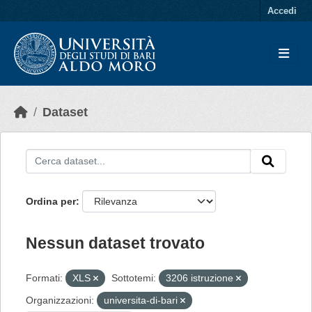
Skip to main content
Accedi
Dataset
Ordina per
Nessun dataset trovato
Formati:
XLS
Sottotemi:
3206 istruzione
Organizzazioni:
universita-di-bari