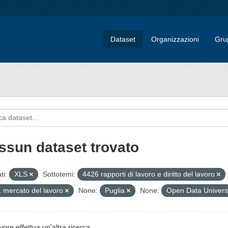
Dataset
Organizzazioni
Gru
ssun dataset trovato
ti:
XLS
Sottotemi:
4426 rapporti di lavoro e diritto del lavoro
 mercato del lavoro
None:
Puglia
None:
Open Data Universi
vore effettua un'altra ricerca.