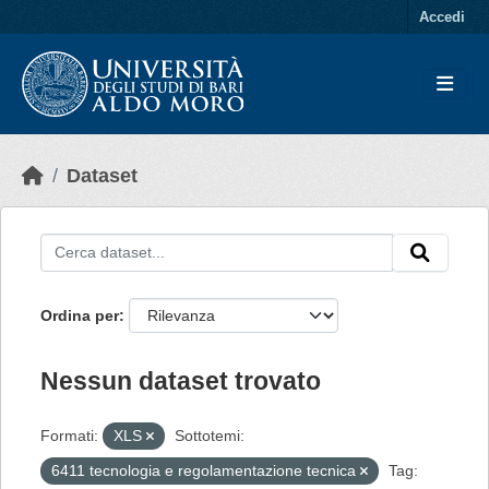
Skip to main content
Accedi
Dataset
Ordina per
Nessun dataset trovato
Formati:
XLS
Sottotemi:
6411 tecnologia e regolamentazione tecnica
Tag: