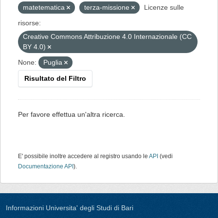
matetematica
terza-missione
Licenze sulle
risorse:
Creative Commons Attribuzione 4.0 Internazionale (CC
BY 4.0)
None:
Puglia
Risultato del Filtro
Per favore effettua un'altra ricerca.
E' possibile inoltre accedere al registro usando le
API
(vedi
Documentazione API
).
Informazioni Universita' degli Studi di Bari