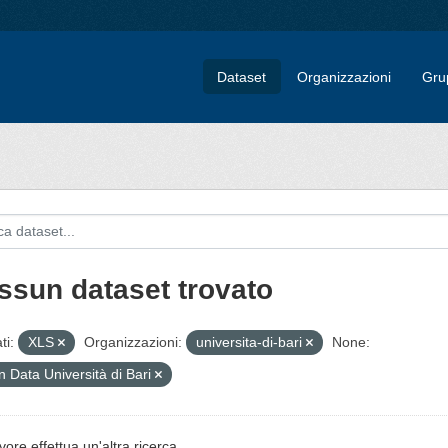
Dataset
Organizzazioni
Gru
ssun dataset trovato
ti:
XLS
Organizzazioni:
universita-di-bari
None:
 Data Università di Bari
vore effettua un'altra ricerca.