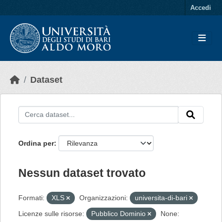
Skip to main content
Accedi
Dataset
Ordina per
Nessun dataset trovato
Formati:
XLS
Organizzazioni:
universita-di-bari
Licenze sulle risorse:
Pubblico Dominio
None: