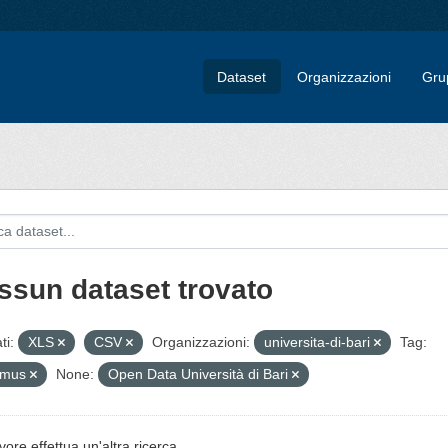
Dataset
Organizzazioni
Gru
ssun dataset trovato
ti:
XLS
CSV
Organizzazioni:
universita-di-bari
Tag:
smus
None:
Open Data Università di Bari
vore effettua un'altra ricerca.