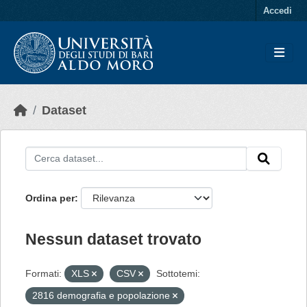
Skip to main content
Accedi
Dataset
Ordina per
Nessun dataset trovato
Formati:
XLS
CSV
Sottotemi:
2816 demografia e popolazione