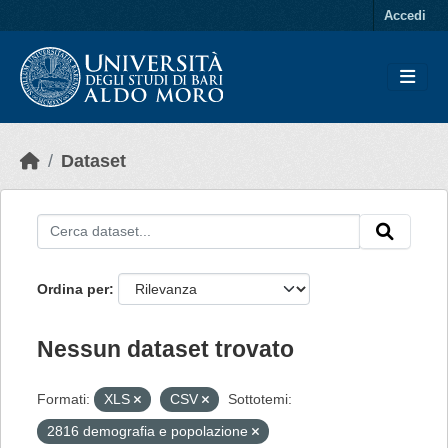
Skip to main content
Accedi
Dataset
Ordina per
Nessun dataset trovato
Formati:
XLS
CSV
Sottotemi:
2816 demografia e popolazione