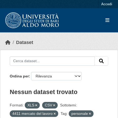
Skip to main content
Accedi
Dataset
Ordina per
Nessun dataset trovato
Formati:
XLS
CSV
Sottotemi:
4411 mercato del lavoro
Tag:
personale