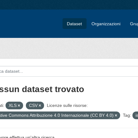
Dataset
Organizzazioni
Gru
ssun dataset trovato
ti:
XLS
CSV
Licenze sulle risorse:
tive Commons Attribuzione 4.0 Internazionale (CC BY 4.0)
Tag:
i
vore effettua un'altra ricerca.