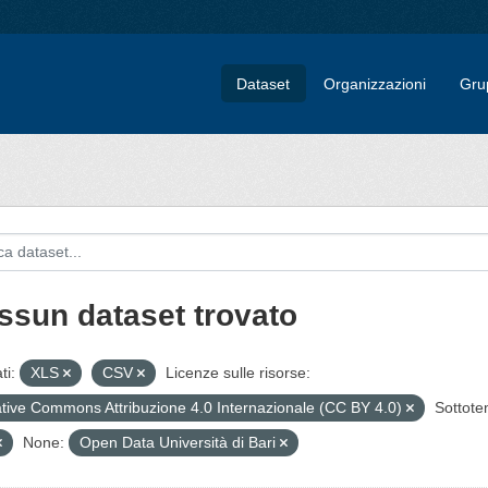
Dataset
Organizzazioni
Gru
ssun dataset trovato
ti:
XLS
CSV
Licenze sulle risorse:
tive Commons Attribuzione 4.0 Internazionale (CC BY 4.0)
Sottote
None:
Open Data Università di Bari