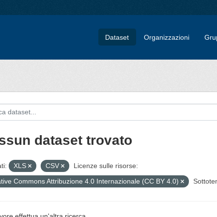
Dataset
Organizzazioni
Gru
ssun dataset trovato
ti:
XLS
CSV
Licenze sulle risorse:
tive Commons Attribuzione 4.0 Internazionale (CC BY 4.0)
Sottote
vore effettua un'altra ricerca.