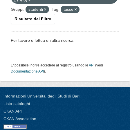
BY 4.0)
Gruppi:
studenti
Tag:
tasse
Risultato del Filtro
Per favore effettua un'altra ricerca.
E' possibile inoltre accedere al registro usando le
API
(vedi
Documentazione API
).
Informazioni Universita' degli Studi di Bari
Lista cataloghi
CKAN API
CKAN Association