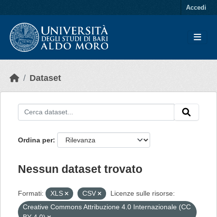
Skip to main content
Accedi
Dataset
Ordina per
Nessun dataset trovato
Formati:
XLS
CSV
Licenze sulle risorse:
Creative Commons Attribuzione 4.0 Internazionale (CC