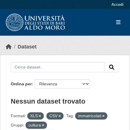
Skip to main content
Accedi
Dataset
Ordina per
Nessun dataset trovato
Formati:
XLS
CSV
Tag:
immatricolati
Gruppi:
cultura