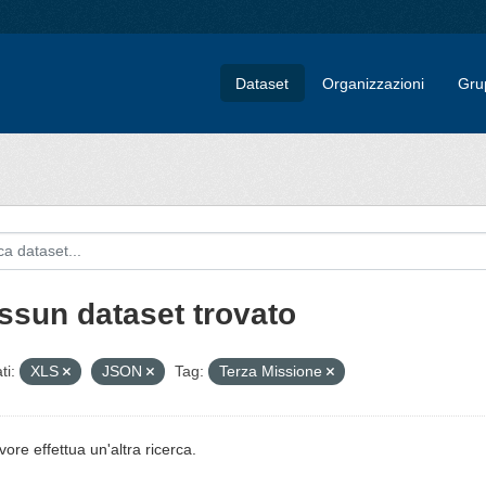
Dataset
Organizzazioni
Gru
ssun dataset trovato
ti:
XLS
JSON
Tag:
Terza Missione
vore effettua un'altra ricerca.