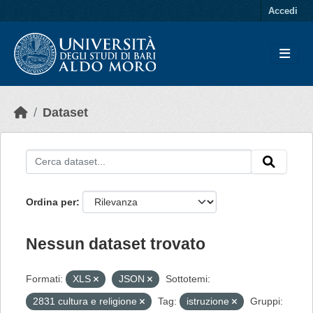
Skip to main content
Accedi
Dataset
Ordina per
Nessun dataset trovato
Formati:
XLS
JSON
Sottotemi:
2831 cultura e religione
Tag:
istruzione
Gruppi: