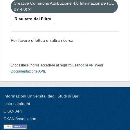
Creative Commons Attribuzione 4.0 Internazionale (CC
BY 4.0)
Risultato del Filtro
Per favore effettua un'altra ricerca.
E' possibile inoltre accedere al registro usando le
API
(vedi
Documentazione API
).
Informazioni Universita' degli Studi di Bari
Lista cataloghi
CKAN API
CKAN Association