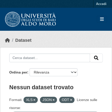
Skip to main content
Accedi
Dataset
Ordina per
Nessun dataset trovato
Formati:
XLS
JSON
ODT
Licenze sulle
risorse: