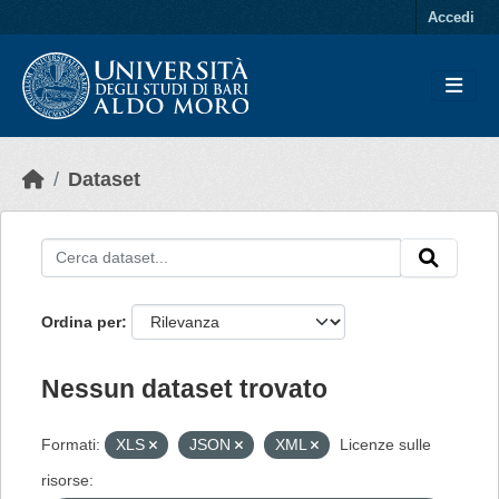
Skip to main content
Accedi
Dataset
Ordina per
Nessun dataset trovato
Formati:
XLS
JSON
XML
Licenze sulle
risorse: