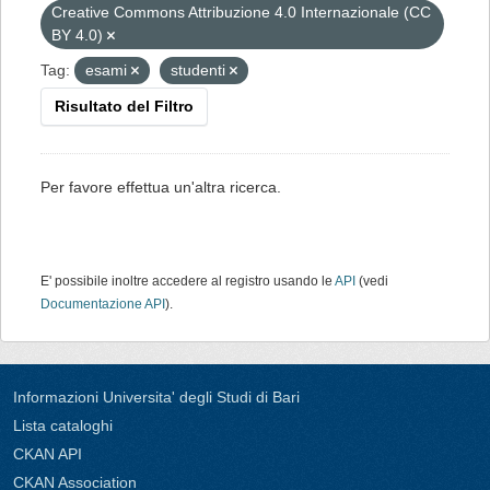
Creative Commons Attribuzione 4.0 Internazionale (CC
BY 4.0)
Tag:
esami
studenti
Risultato del Filtro
Per favore effettua un'altra ricerca.
E' possibile inoltre accedere al registro usando le
API
(vedi
Documentazione API
).
Informazioni Universita' degli Studi di Bari
Lista cataloghi
CKAN API
CKAN Association