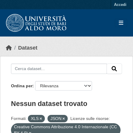
Skip to main content
Accedi
Dataset
Ordina per
Nessun dataset trovato
Formati:
XLS
JSON
Licenze sulle risorse:
Creative Commons Attribuzione 4.0 Internazionale (CC