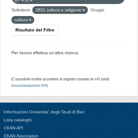
BY 4.0)
Sottotemi:
2831 cultura e religione
Gruppi:
cultura
Risultato del Filtro
Per favore effettua un'altra ricerca.
E' possibile inoltre accedere al registro usando le
API
(vedi
Documentazione API
).
Informazioni Universita' degli Studi di Bari
Lista cataloghi
CKAN API
CKAN Association