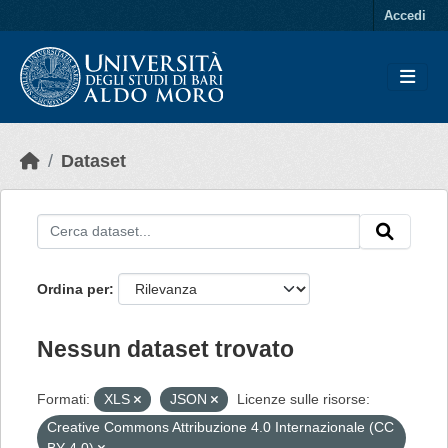
Skip to main content
Accedi
Dataset
Ordina per
Nessun dataset trovato
Formati:
XLS
JSON
Licenze sulle risorse:
Creative Commons Attribuzione 4.0 Internazionale (CC