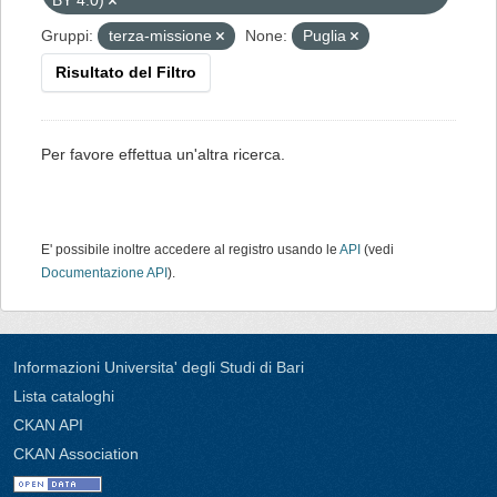
BY 4.0)
Gruppi:
terza-missione
None:
Puglia
Risultato del Filtro
Per favore effettua un'altra ricerca.
E' possibile inoltre accedere al registro usando le
API
(vedi
Documentazione API
).
Informazioni Universita' degli Studi di Bari
Lista cataloghi
CKAN API
CKAN Association