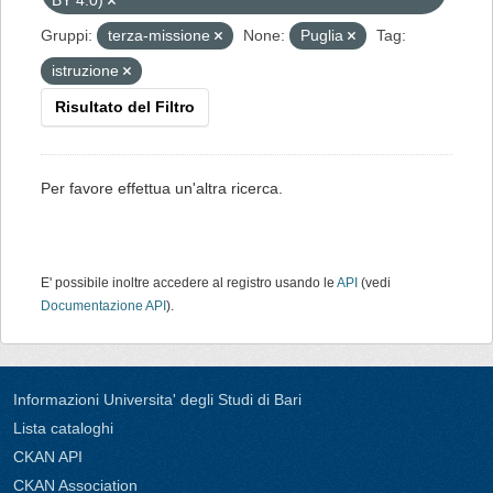
BY 4.0)
Gruppi:
terza-missione
None:
Puglia
Tag:
istruzione
Risultato del Filtro
Per favore effettua un'altra ricerca.
E' possibile inoltre accedere al registro usando le
API
(vedi
Documentazione API
).
Informazioni Universita' degli Studi di Bari
Lista cataloghi
CKAN API
CKAN Association