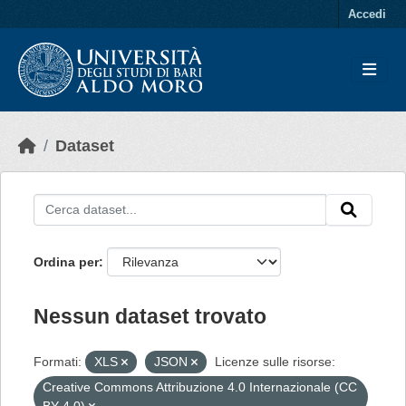
Skip to main content
Accedi
Dataset
Ordina per
Nessun dataset trovato
Formati:
XLS
JSON
Licenze sulle risorse:
Creative Commons Attribuzione 4.0 Internazionale (CC