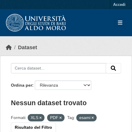
Skip to main content
Accedi
Dataset
Ordina per
Nessun dataset trovato
Formati:
XLS
PDF
Tag:
esami
Risultato del Filtro