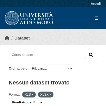
Skip to main content
Accedi
Dataset
Ordina per
Nessun dataset trovato
Formati:
XLS
XLSX
Risultato del Filtro