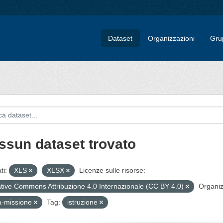
Dataset
Organizzazioni
Gru
ssun dataset trovato
ti:
XLS
XLSX
Licenze sulle risorse:
tive Commons Attribuzione 4.0 Internazionale (CC BY 4.0)
Organiz
a-missione
Tag:
istruzione