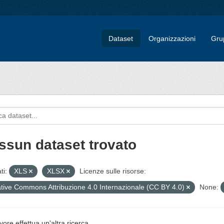
Dataset
Organizzazioni
Gru
ssun dataset trovato
ti:
XLS
XLSX
Licenze sulle risorse:
tive Commons Attribuzione 4.0 Internazionale (CC BY 4.0)
None:
vore effettua un'altra ricerca.