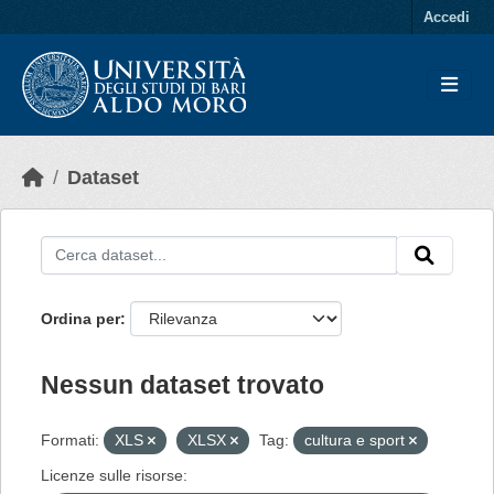
Skip to main content
Accedi
Dataset
Ordina per
Nessun dataset trovato
Formati:
XLS
XLSX
Tag:
cultura e sport
Licenze sulle risorse: