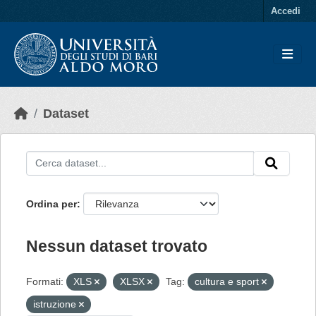
Skip to main content
Accedi
Dataset
Ordina per
Nessun dataset trovato
Formati:
XLS
XLSX
Tag:
cultura e sport
istruzione