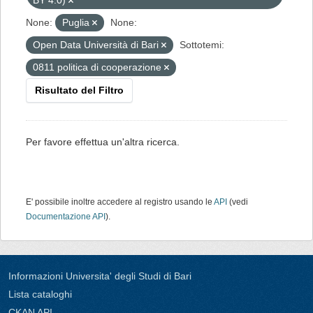
BY 4.0)
None:
Puglia
None:
Open Data Università di Bari
Sottotemi:
0811 politica di cooperazione
Risultato del Filtro
Per favore effettua un'altra ricerca.
E' possibile inoltre accedere al registro usando le
API
(vedi
Documentazione API
).
Informazioni Universita' degli Studi di Bari
Lista cataloghi
CKAN API