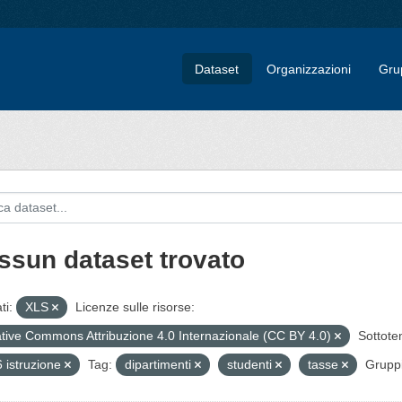
Dataset
Organizzazioni
Gru
ssun dataset trovato
ti:
XLS
Licenze sulle risorse:
tive Commons Attribuzione 4.0 Internazionale (CC BY 4.0)
Sottote
 istruzione
Tag:
dipartimenti
studenti
tasse
Gruppi