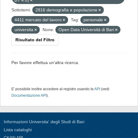
BY 4.0)
Sottotemi:
2816 demografia e popolazione
4411 mercato del lavoro
Tag:
personale
universita
None:
Open Data Università di Bari
Risultato del Filtro
Per favore effettua un'altra ricerca.
E' possibile inoltre accedere al registro usando le
API
(vedi
Documentazione API
).
Informazioni Universita' degli Studi di Bari
Lista cataloghi
CKAN API