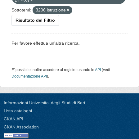
BY 4.0)
Sottotemi:
3206 istruzione
Risultato del Filtro
Per favore effettua un'altra ricerca.
E' possibile inoltre accedere al registro usando le
API
(vedi
Documentazione API
).
Informazioni Universita' degli Studi di Bari
Lista cataloghi
CKAN API
CKAN Association