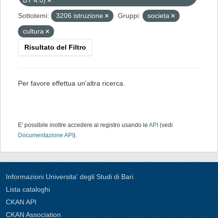
BY 4.0)
Sottotemi:
3206 istruzione
Gruppi:
societa
cultura
Risultato del Filtro
Per favore effettua un'altra ricerca.
E' possibile inoltre accedere al registro usando le
API
(vedi
Documentazione API
).
Informazioni Universita' degli Studi di Bari
Lista cataloghi
CKAN API
CKAN Association