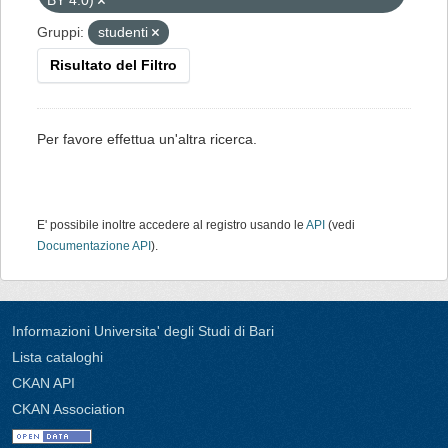
BY 4.0)
Gruppi:
studenti
Risultato del Filtro
Per favore effettua un'altra ricerca.
E' possibile inoltre accedere al registro usando le
API
(vedi
Documentazione API
).
Informazioni Universita' degli Studi di Bari
Lista cataloghi
CKAN API
CKAN Association