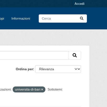
Accedi
ppi
Informazioni
Ordina per
zazioni:
universita-di-bari
Sottotemi: