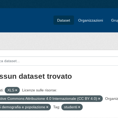
Dataset
Organizzazioni
Gru
ssun dataset trovato
ti:
XLS
Licenze sulle risorse:
tive Commons Attribuzione 4.0 Internazionale (CC BY 4.0)
Organiz
 demografia e popolazione
Tag:
studenti