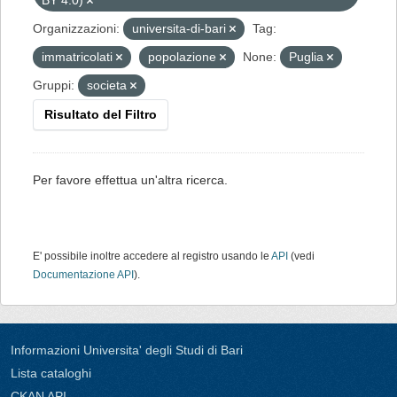
BY 4.0)
Organizzazioni:
universita-di-bari
Tag:
immatricolati
popolazione
None:
Puglia
Gruppi:
societa
Risultato del Filtro
Per favore effettua un'altra ricerca.
E' possibile inoltre accedere al registro usando le
API
(vedi
Documentazione API
).
Informazioni Universita' degli Studi di Bari
Lista cataloghi
CKAN API