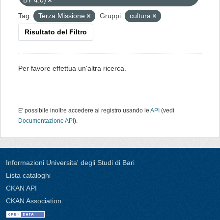
BY 4.0)
Tag:
Terza Missione
Gruppi:
cultura
Risultato del Filtro
Per favore effettua un'altra ricerca.
E' possibile inoltre accedere al registro usando le
API
(vedi
Documentazione API
).
Informazioni Universita' degli Studi di Bari
Lista cataloghi
CKAN API
CKAN Association