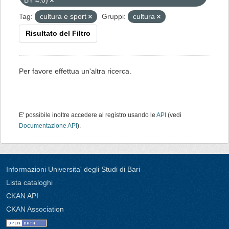
BY 4.0)
Tag:
cultura e sport
Gruppi:
cultura
Risultato del Filtro
Per favore effettua un'altra ricerca.
E' possibile inoltre accedere al registro usando le
API
(vedi
Documentazione API
).
Informazioni Universita' degli Studi di Bari
Lista cataloghi
CKAN API
CKAN Association