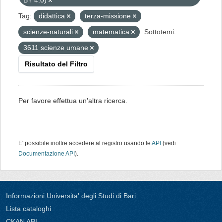
BY 4.0)
Tag:
didattica
terza-missione
scienze-naturali
matematica
Sottotemi:
3611 scienze umane
Risultato del Filtro
Per favore effettua un'altra ricerca.
E' possibile inoltre accedere al registro usando le
API
(vedi
Documentazione API
).
Informazioni Universita' degli Studi di Bari
Lista cataloghi
CKAN API