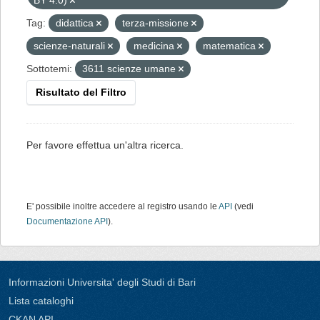
BY 4.0)
Tag:
didattica
terza-missione
scienze-naturali
medicina
matematica
Sottotemi:
3611 scienze umane
Risultato del Filtro
Per favore effettua un'altra ricerca.
E' possibile inoltre accedere al registro usando le
API
(vedi
Documentazione API
).
Informazioni Universita' degli Studi di Bari
Lista cataloghi
CKAN API