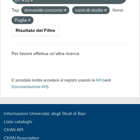
BY 4.0)
Tag:
domande-concorso
corsi-di-studio
None:
Puglia
Risultato del Filtro
Per favore effettua un'altra ricerca.
E' possibile inoltre accedere al registro usando le
API
(vedi
Documentazione API
).
Informazioni Universita' degli Studi di Bari
Lista cataloghi
CKAN API
CKAN Association